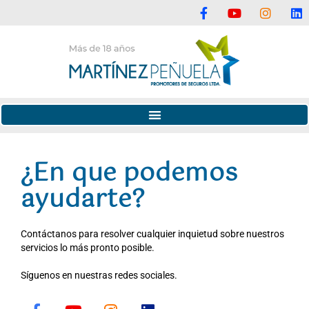
F
Y
I
L
Ir
a
o
n
i
al
c
u
s
n
e
t
t
k
contenido
b
u
a
e
o
b
g
d
o
e
r
i
k
a
n
-
m
f
¿En que podemos
ayudarte?
Contáctanos para resolver cualquier inquietud sobre nuestros
servicios
lo más pronto posible.
Síguenos en nuestras redes sociales.
F
Y
I
L