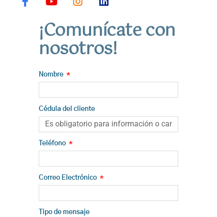
a
o
n
i
c
u
s
n
¡Comunícate con
e
t
t
k
b
u
a
e
nosotros!
o
b
g
d
o
e
r
i
k
a
n
Nombre
-
m
f
Cédula del cliente
Teléfono
Correo Electrónico
Tipo de mensaje